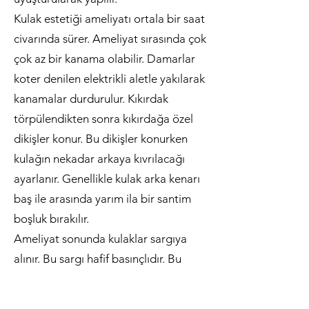
Kulak estetiği ameliyatı ortala bir saat
civarında sürer. Ameliyat sırasında çok
çok az bir kanama olabilir. Damarlar
koter denilen elektrikli aletle yakılarak
kanamalar durdurulur. Kıkırdak
törpülendikten sonra kıkırdağa özel
dikişler konur. Bu dikişler konurken
kulağın nekadar arkaya kıvrılacağı
ayarlanır. Genellikle kulak arka kenarı
baş ile arasında yarım ila bir santim
boşluk bırakılır.
Ameliyat sonunda kulaklar sargıya
alınır. Bu sargı hafif basınçlıdır. Bu
basınş hem kanamayı önler hemde
ödemi azaltır. Ameliyat ertesi gün